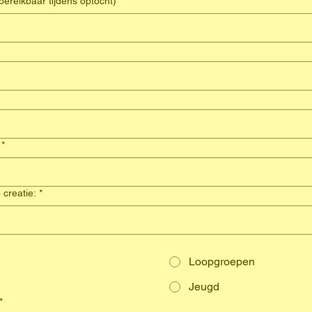
elefoonnummer (bereikbaar tijdens optocht)
*
*
creatie:
*
Loopgroepen
Jeugd
*