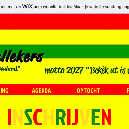
orpen met de
.com
website builder. Maak je website vandaag nog
llekers
renland"
motto 2027 "Bekèk ut is 
GING
AGENDA
OPTOCHT
I
N
S
C
H
R
IJ
V
E
N