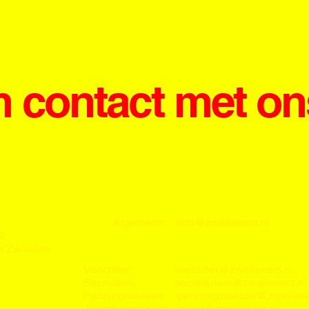
 contact met ons
Vragen, opmerkingen of suggesties? Mail o
Algemeen:
Info@zwallekers.nl
2
e Zwaluwe
Voorzitter:
voorzitter@zwallekers.nl
Secretaris:
secretariaat@zwallekers.nl
Penningmeester:
penningmeester@zwalleke
Jeugdcommissie:
jeugd@zwallekers.nl