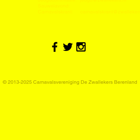
Sauwelavond:
Carnavalskrant:
carnavalskrant@zwallekers
© 2013-2025 Carnavalsvereniging De Zwallekers Berenland