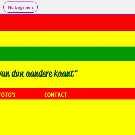
.
Nu beginnen
van dun aandere kaant"
FOTO'S
CONTACT