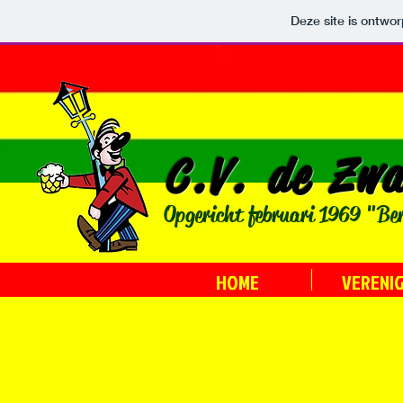
Deze site is ontw
C.V. de Zwa
Opgericht februari 1969 "Be
HOME
VERENI