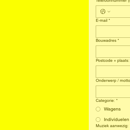
T
E-mail
*
Bouwadres
*
Postcode + plaats:
Onderwerp / motto 
Categorie:
*
Wagens
Individuelen
Muziek aanwezig: